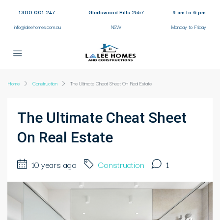
1300 001 247
Gledswood Hills 2557
9 am to 6 pm
info@laleehomes.com.au
NSW
Monday to Friday
Home
Construction
The Ultimate Cheat Sheet On Real Estate
The Ultimate Cheat Sheet
On Real Estate
10 years ago
Construction
1